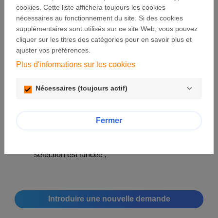
de commencer la présentation de votre projet :
cookies. Cette liste affichera toujours les cookies
nécessaires au fonctionnement du site. Si des cookies
Ce site a pour objectif d'optimaliser le processus
supplémentaires sont utilisés sur ce site Web, vous pouvez
de sélection en vous guidant dans la description
cliquer sur les titres des catégories pour en savoir plus et
de votre projet au travers d'une série de
ajuster vos préférences.
formulaires;
Plus d'informations sur les cookies
Chaque formulaire inclut une aide pour vous
permettre de décrire au mieux votre projet ;
Nécessaires (toujours actif)
Vous pouvez sauver votre projet et décider de le
retravailler à votre meilleure convenance avant
de le soumettre ;
Fermer
Relisez attentivement votre projet avant de le
soumettre, car une fois soumis, la procédure de
sélection est lancée ;
Introduire une nouvelle demande