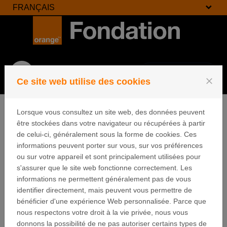
FRANÇAIS
Passer au contenu
Se connecter
Menu
close
Ce site web utilise des cookies
Lorsque vous consultez un site web, des données peuvent
être stockées dans votre navigateur ou récupérées à partir
de celui-ci, généralement sous la forme de cookies. Ces
Déposer et
informations peuvent porter sur vous, sur vos préférences
ou sur votre appareil et sont principalement utilisées pour
compléter vos
s'assurer que le site web fonctionne correctement. Les
informations ne permettent généralement pas de vous
dossiers
identifier directement, mais peuvent vous permettre de
bénéficier d'une expérience Web personnalisée. Parce que
nous respectons votre droit à la vie privée, nous vous
Nous vous invitons à lire les points ci-dessous avant
donnons la possibilité de ne pas autoriser certains types de